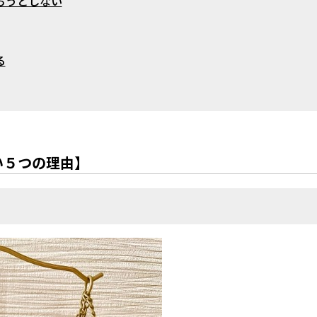
ろうとしない
る
い５つの理由】