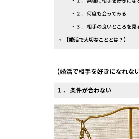
・
１． 無理に相手を好きにな
・
２． 何度も会ってみる
・
３． 相手の良いところを見
○
【婚活で大切なこととは？】
【婚活で相手を好きになれな
１． 条件が合わない