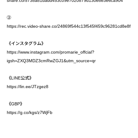
share.co/5738a81dadd453c09e7020879d130e8e3e6ca904
②
https://rec.video-share.co/24869f544c13f545f459c96281cd8e8f
《インスタグラム》
https://www.instagram.com/promarie_offcial?
igsh=ZXQ3MDZ3cmRwZGJ1&utm_source=qr
《LINE公式》
https://lin.ee/JTzgez8
《GBP》
https://g.co/kgs/z7WjFb